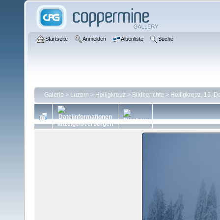
Startseite
Anmelden
Albenliste
Suche
Galerie
>
Luzern
>
Heiligkreuz
>
Bildberichte
>
Heiligkreuz, 16. 