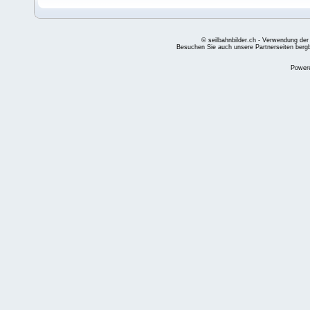
© seilbahnbilder.ch - Verwendung der
Besuchen Sie auch unsere Partnerseiten
berg
Power