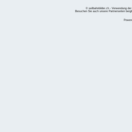
© seilbahnbilder.ch - Verwendung der
Besuchen Sie auch unsere Partnerseiten
berg
Power