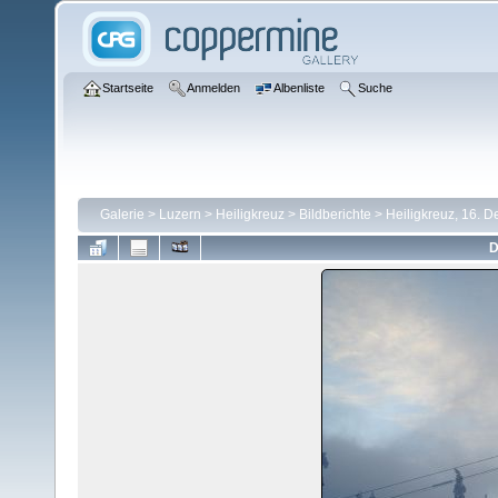
Startseite
Anmelden
Albenliste
Suche
Galerie
>
Luzern
>
Heiligkreuz
>
Bildberichte
>
Heiligkreuz, 16. 
D