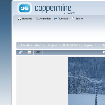
Startseite
Anmelden
Albenliste
Suche
Galerie
>
Luzern
>
Heiligkreuz
>
Bildberichte
>
Heiligkreuz, 16. 
D