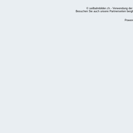
© seilbahnbilder.ch - Verwendung der
Besuchen Sie auch unsere Partnerseiten
berg
Power