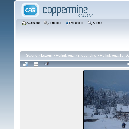
Startseite
Anmelden
Albenliste
Suche
Galerie
>
Luzern
>
Heiligkreuz
>
Bildberichte
>
Heiligkreuz, 16. 
D