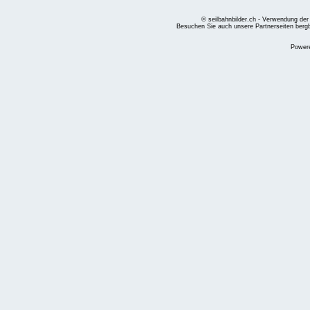
© seilbahnbilder.ch - Verwendung der
Besuchen Sie auch unsere Partnerseiten
berg
Power