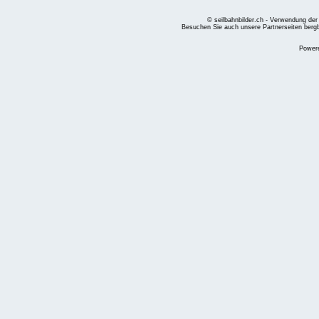
© seilbahnbilder.ch - Verwendung der
Besuchen Sie auch unsere Partnerseiten
berg
Power