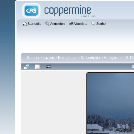
Startseite
Anmelden
Albenliste
Suche
Galerie
>
Luzern
>
Heiligkreuz
>
Bildberichte
>
Heiligkreuz, 16. 
D