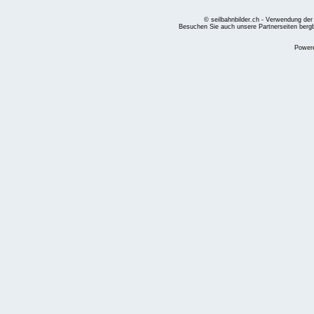
© seilbahnbilder.ch - Verwendung der
Besuchen Sie auch unsere Partnerseiten
berg
Power