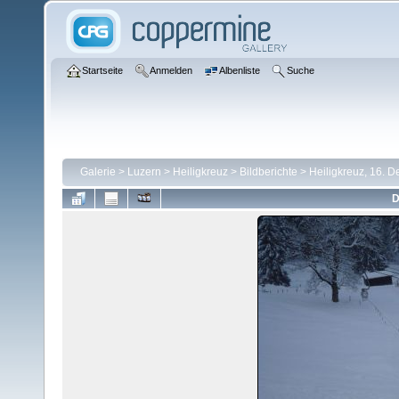
Startseite
Anmelden
Albenliste
Suche
Galerie
>
Luzern
>
Heiligkreuz
>
Bildberichte
>
Heiligkreuz, 16. 
D