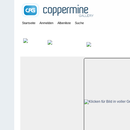
Startseite
Anmelden
Albenliste
Suche
Galerie
>
Luzern
>
Heiligkreuz
>
Bildberichte
>
Heiligkreuz, 16. 