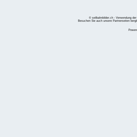
© seilbahnbilder.ch - Verwendung der
Besuchen Sie auch unsere Partnerseiten
berg
Power