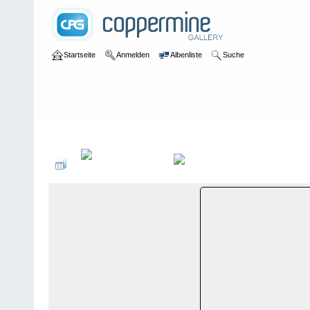
Startseite
Anmelden
Albenliste
Suche
Galerie
>
Luzern
>
Heiligkreuz
>
Bildberichte
>
Heiligkreuz, 16. 