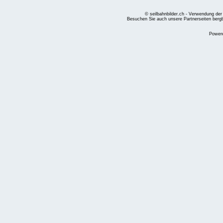
© seilbahnbilder.ch - Verwendung der
Besuchen Sie auch unsere Partnerseiten
berg
Power