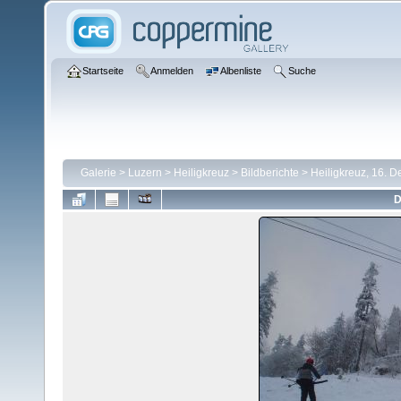
Startseite
Anmelden
Albenliste
Suche
Galerie
>
Luzern
>
Heiligkreuz
>
Bildberichte
>
Heiligkreuz, 16. 
D