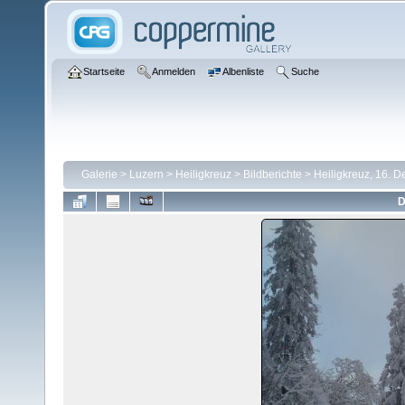
Startseite
Anmelden
Albenliste
Suche
Galerie
>
Luzern
>
Heiligkreuz
>
Bildberichte
>
Heiligkreuz, 16. 
D