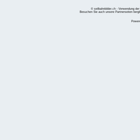
© seilbahnbilder.ch - Verwendung der
Besuchen Sie auch unsere Partnerseiten
berg
Power