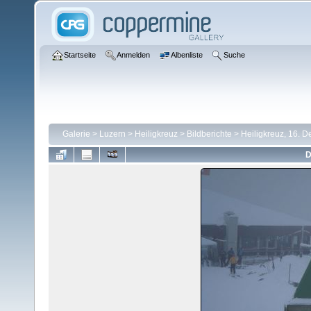
Startseite
Anmelden
Albenliste
Suche
Galerie
>
Luzern
>
Heiligkreuz
>
Bildberichte
>
Heiligkreuz, 16. 
D