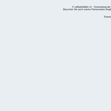
© seilbahnbilder.ch - Verwendung der
Besuchen Sie auch unsere Partnerseiten
berg
Power