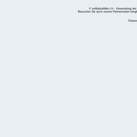
© seilbahnbilder.ch - Verwendung der
Besuchen Sie auch unsere Partnerseiten
berg
Power