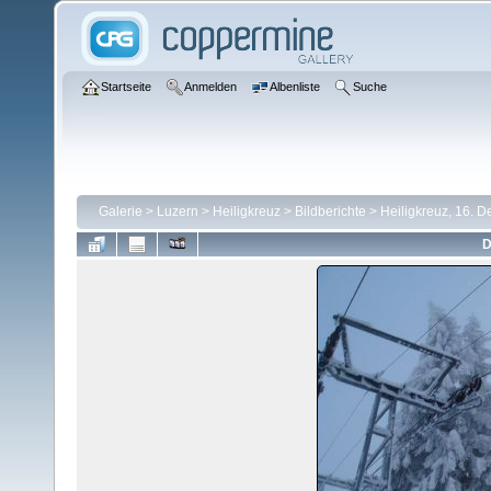
Startseite
Anmelden
Albenliste
Suche
Galerie
>
Luzern
>
Heiligkreuz
>
Bildberichte
>
Heiligkreuz, 16. 
D