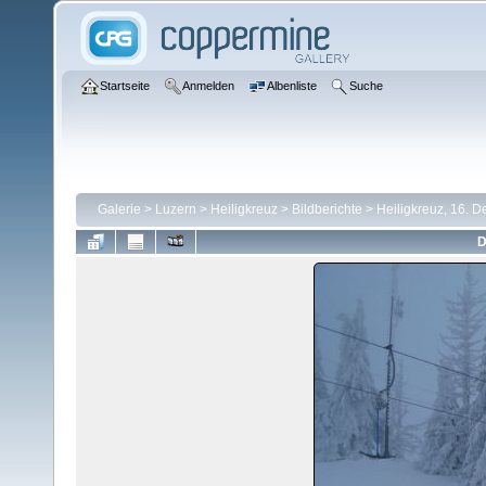
Startseite
Anmelden
Albenliste
Suche
Galerie
>
Luzern
>
Heiligkreuz
>
Bildberichte
>
Heiligkreuz, 16. 
D