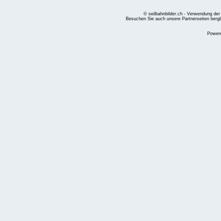
© seilbahnbilder.ch - Verwendung der
Besuchen Sie auch unsere Partnerseiten
berg
Power