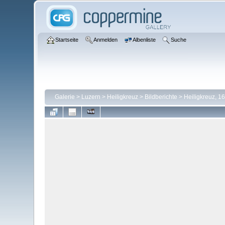
Startseite
Anmelden
Albenliste
Suche
Galerie
>
Luzern
>
Heiligkreuz
>
Bildberichte
>
Heiligkreuz, 1