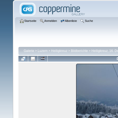
Startseite
Anmelden
Albenliste
Suche
Galerie
>
Luzern
>
Heiligkreuz
>
Bildberichte
>
Heiligkreuz, 16. 