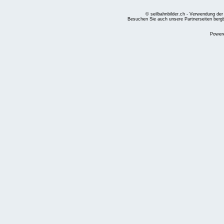
© seilbahnbilder.ch - Verwendung der
Besuchen Sie auch unsere Partnerseiten
berg
Power