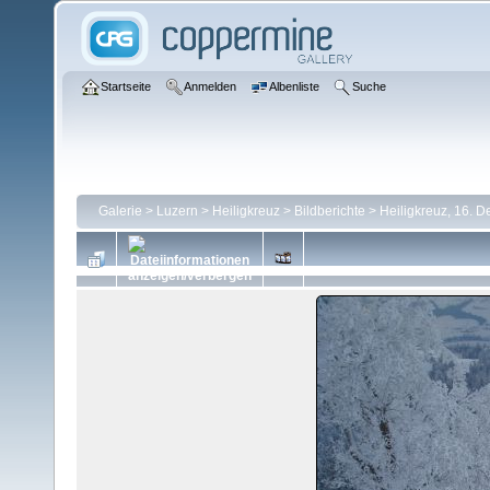
Startseite
Anmelden
Albenliste
Suche
Galerie
>
Luzern
>
Heiligkreuz
>
Bildberichte
>
Heiligkreuz, 16. 