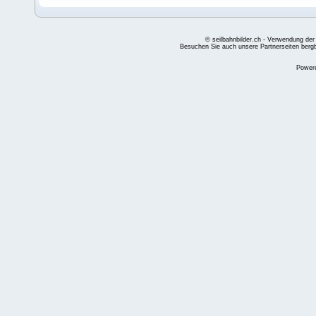
© seilbahnbilder.ch - Verwendung der
Besuchen Sie auch unsere Partnerseiten
berg
Power