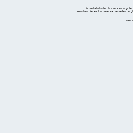
© seilbahnbilder.ch - Verwendung der
Besuchen Sie auch unsere Partnerseiten
berg
Power