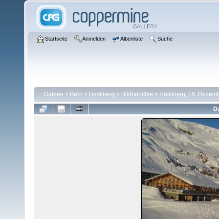
Startseite
Anmelden
Albenliste
Suche
Galerie
>
Bern
>
Hasliberg
>
Bildberichte
>
Hasliberg, 15. Dezem
Da