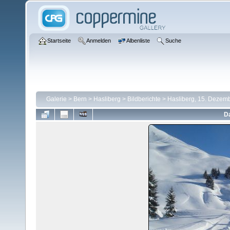
Startseite
Anmelden
Albenliste
Suche
Galerie
>
Bern
>
Hasliberg
>
Bildberichte
>
Hasliberg, 15. Dezem
Da