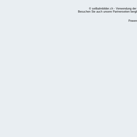
© seilbahnbilder.ch - Verwendung der
Besuchen Sie auch unsere Partnerseiten
berg
Power