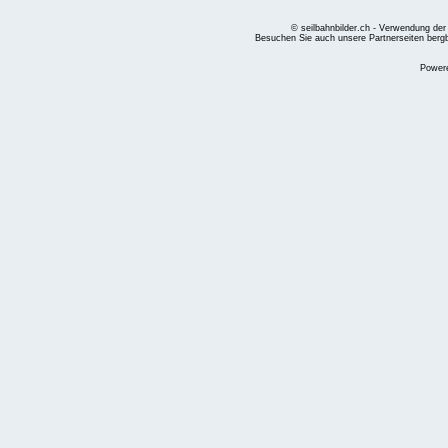
© seilbahnbilder.ch - Verwendung der
Besuchen Sie auch unsere Partnerseiten
berg
Power