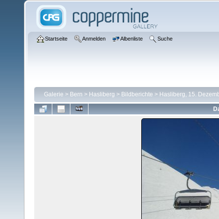
Startseite
Anmelden
Albenliste
Suche
Galerie
>
Bern
>
Hasliberg
>
Bildberichte
>
Hasliberg, 15. Dezem
Da