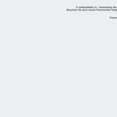
© seilbahnbilder.ch - Verwendung der
Besuchen Sie auch unsere Partnerseiten
berg
Power