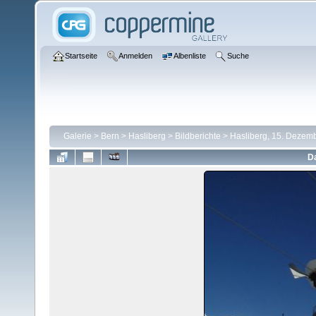
Startseite
Anmelden
Albenliste
Suche
Galerie
>
Bern
>
Hasliberg
>
Bildberichte
>
Hasliberg, 15. Dezem
Da