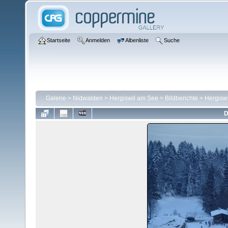
Startseite
Anmelden
Albenliste
Suche
Galerie
>
Nidwalden
>
Hergiswil am See
>
Bildberichte
>
Hergisw
D