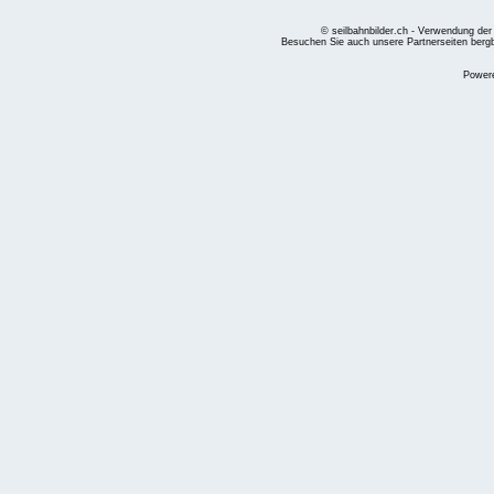
© seilbahnbilder.ch - Verwendung der
Besuchen Sie auch unsere Partnerseiten
berg
Power