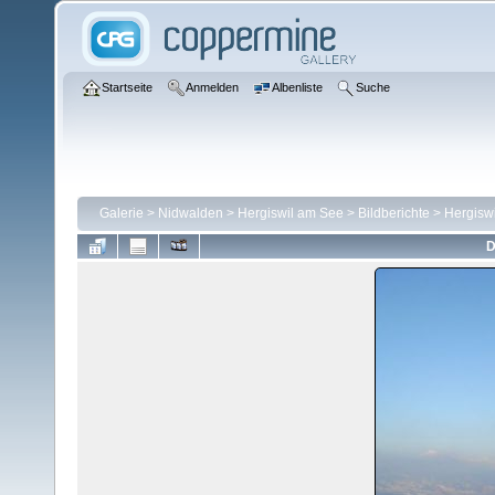
Startseite
Anmelden
Albenliste
Suche
Galerie
>
Nidwalden
>
Hergiswil am See
>
Bildberichte
>
Hergisw
D