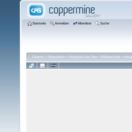
Startseite
Anmelden
Albenliste
Suche
Galerie
>
Nidwalden
>
Hergiswil am See
>
Bildberichte
>
Herg