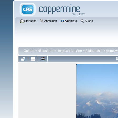
Startseite
Anmelden
Albenliste
Suche
Galerie
>
Nidwalden
>
Hergiswil am See
>
Bildberichte
>
Hergisw
D