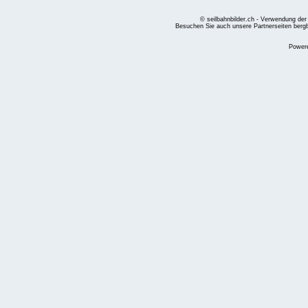
© seilbahnbilder.ch - Verwendung der
Besuchen Sie auch unsere Partnerseiten
berg
Power