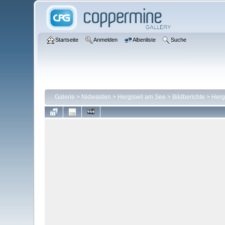
Startseite
Anmelden
Albenliste
Suche
Galerie
>
Nidwalden
>
Hergiswil am See
>
Bildberichte
>
Herg