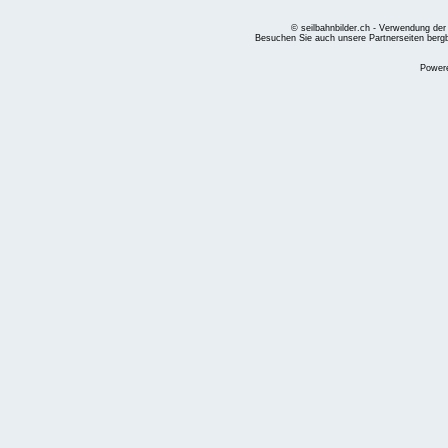
© seilbahnbilder.ch - Verwendung der
Besuchen Sie auch unsere Partnerseiten
berg
Power