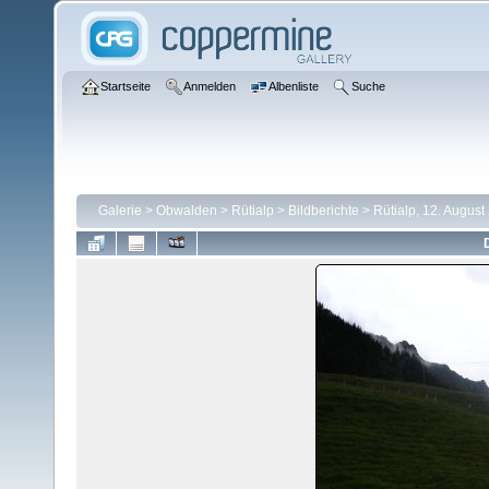
Startseite
Anmelden
Albenliste
Suche
Galerie
>
Obwalden
>
Rütialp
>
Bildberichte
>
Rütialp, 12. August