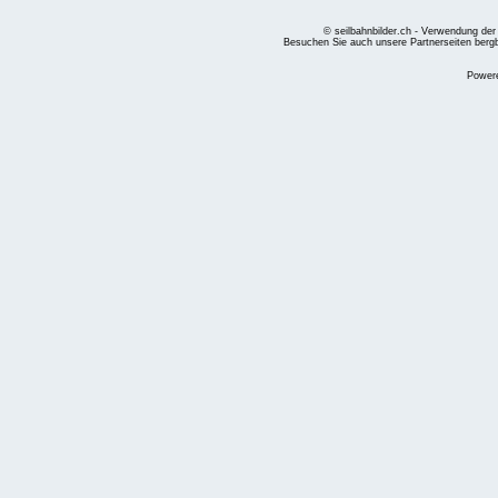
© seilbahnbilder.ch - Verwendung der
Besuchen Sie auch unsere Partnerseiten
berg
Power