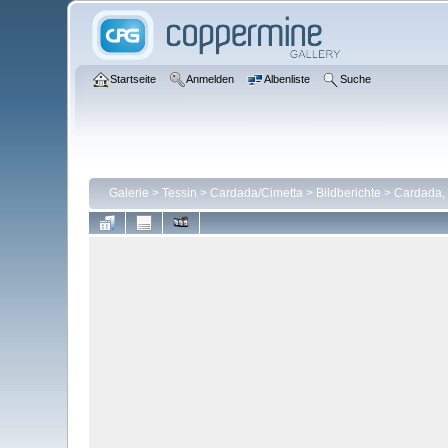
Startseite
Anmelden
Albenliste
Suche
Galerie
>
Tessin
>
Cardada/Cimetta
>
Bildberichte
>
Cardada, 