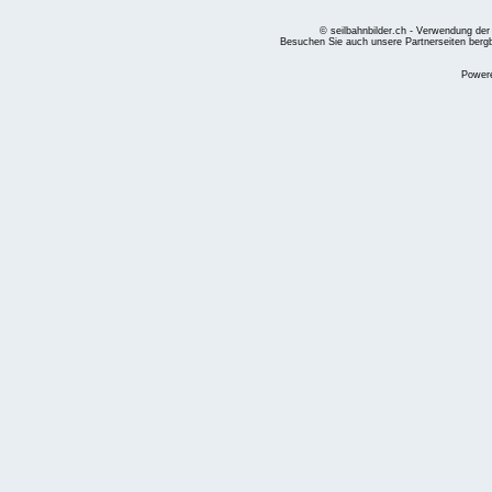
© seilbahnbilder.ch - Verwendung der
Besuchen Sie auch unsere Partnerseiten
berg
Power