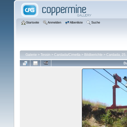
Startseite
Anmelden
Albenliste
Suche
Galerie
>
Tessin
>
Cardada/Cimetta
>
Bildberichte
>
Cardada, 25.
Da