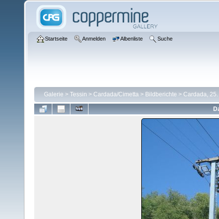
Startseite
Anmelden
Albenliste
Suche
Galerie
>
Tessin
>
Cardada/Cimetta
>
Bildberichte
>
Cardada, 25.
Da