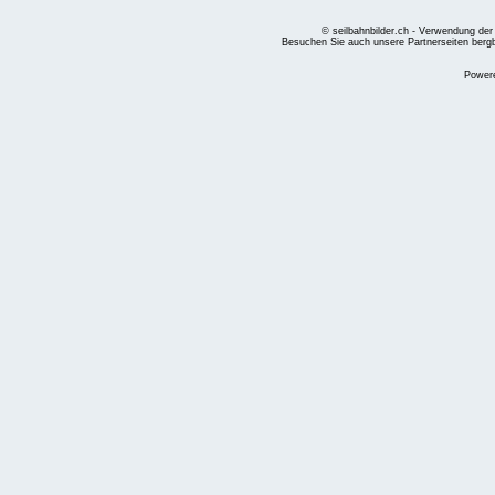
© seilbahnbilder.ch - Verwendung der
Besuchen Sie auch unsere Partnerseiten
berg
Power