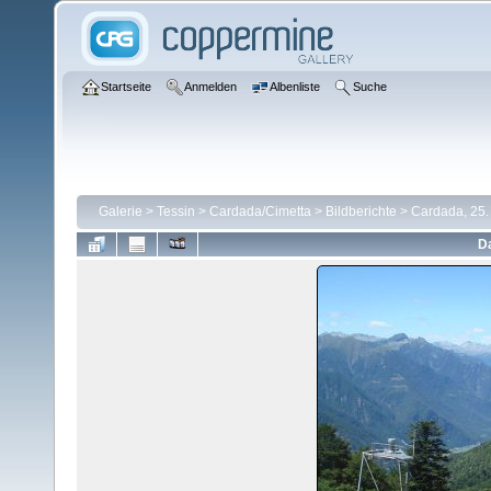
Startseite
Anmelden
Albenliste
Suche
Galerie
>
Tessin
>
Cardada/Cimetta
>
Bildberichte
>
Cardada, 25.
Da