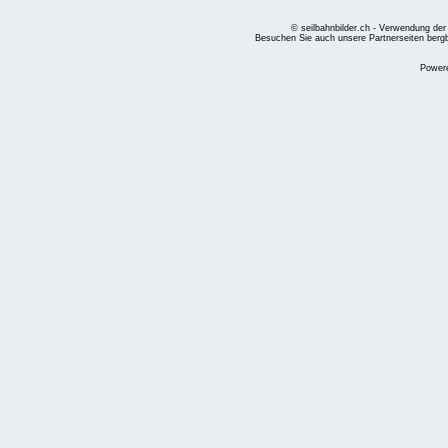
© seilbahnbilder.ch - Verwendung der
Besuchen Sie auch unsere Partnerseiten
berg
Power