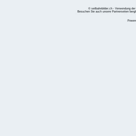
© seilbahnbilder.ch - Verwendung der
Besuchen Sie auch unsere Partnerseiten
berg
Power