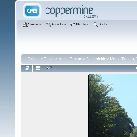
Startseite
Anmelden
Albenliste
Suche
Galerie
>
Tessin
>
Monte Tamaro
>
Bildberichte
>
Monte Tamaro, 1
D