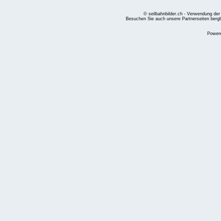
© seilbahnbilder.ch - Verwendung der
Besuchen Sie auch unsere Partnerseiten
berg
Power