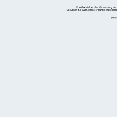
© seilbahnbilder.ch - Verwendung der
Besuchen Sie auch unsere Partnerseiten
berg
Power