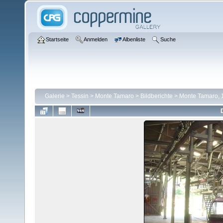
Startseite
Anmelden
Albenliste
Suche
Galerie
>
Tessin
>
Monte Tamaro
>
Bildberichte
>
Monte Tamaro, 1