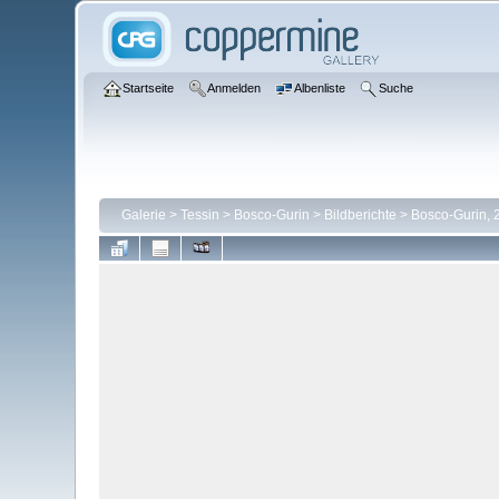
Startseite
Anmelden
Albenliste
Suche
Galerie
>
Tessin
>
Bosco-Gurin
>
Bildberichte
>
Bosco-Gurin, 2