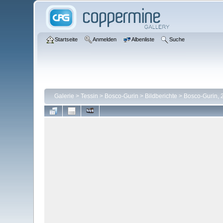
Startseite
Anmelden
Albenliste
Suche
Galerie
>
Tessin
>
Bosco-Gurin
>
Bildberichte
>
Bosco-Gurin, 2