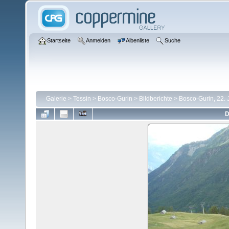
Startseite
Anmelden
Albenliste
Suche
Galerie
>
Tessin
>
Bosco-Gurin
>
Bildberichte
>
Bosco-Gurin, 22. 
D