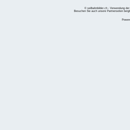
© seilbahnbilder.ch - Verwendung der
Besuchen Sie auch unsere Partnerseiten
berg
Power