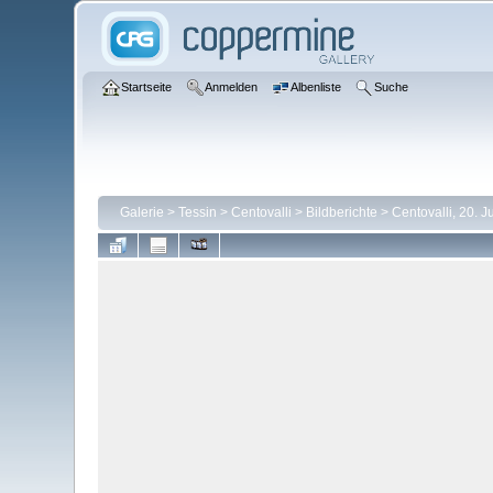
Startseite
Anmelden
Albenliste
Suche
Galerie
>
Tessin
>
Centovalli
>
Bildberichte
>
Centovalli, 20. J