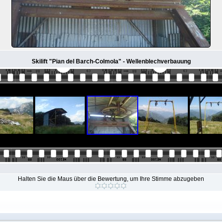
Skilift "Pian del Barch-Colmola" - Wellenblechverbauung
Halten Sie die Maus über die Bewertung, um Ihre Stimme abzugeben