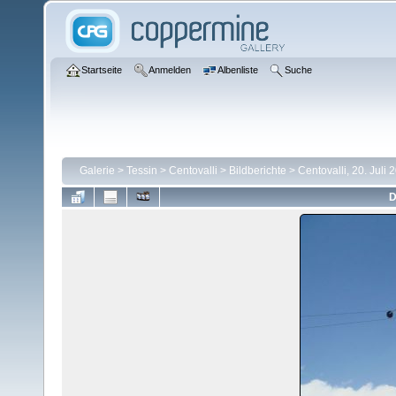
Startseite
Anmelden
Albenliste
Suche
Galerie
>
Tessin
>
Centovalli
>
Bildberichte
>
Centovalli, 20. Juli 
D