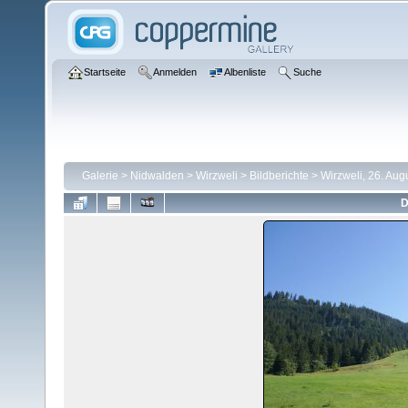
Startseite
Anmelden
Albenliste
Suche
Galerie
>
Nidwalden
>
Wirzweli
>
Bildberichte
>
Wirzweli, 26. Aug
D