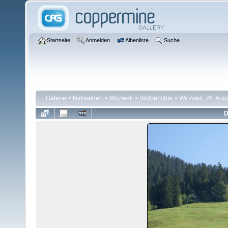
Startseite
Anmelden
Albenliste
Suche
Galerie
>
Nidwalden
>
Wirzweli
>
Bildberichte
>
Wirzweli, 26. Aug
D