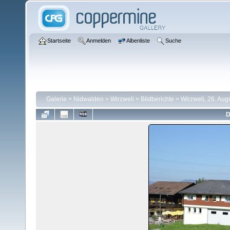
Startseite
Anmelden
Albenliste
Suche
Galerie
>
Nidwalden
>
Wirzweli
>
Bildberichte
>
Wirzweli, 26. Aug
D