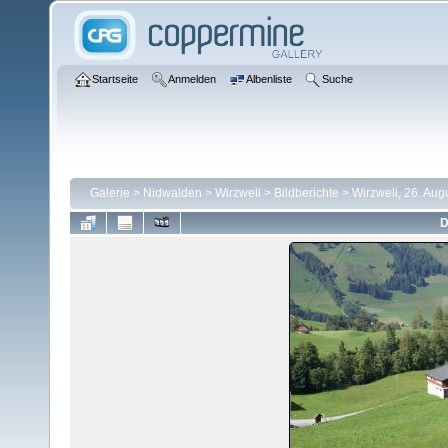
Startseite
Anmelden
Albenliste
Suche
Galerie
>
Nidwalden
>
Wirzweli
>
Bildberichte
>
Wirzweli, 26. Aug
D