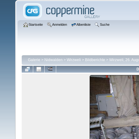
Startseite
Anmelden
Albenliste
Suche
Galerie
>
Nidwalden
>
Wirzweli
>
Bildberichte
>
Wirzweli, 26. Aug
D