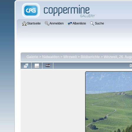
Startseite
Anmelden
Albenliste
Suche
Galerie
>
Nidwalden
>
Wirzweli
>
Bildberichte
>
Wirzweli, 26. Aug
D