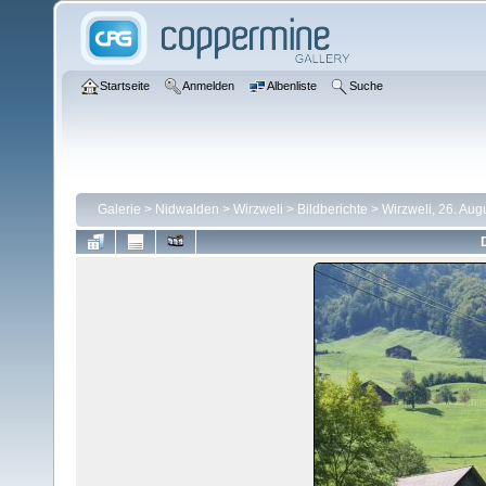
Startseite
Anmelden
Albenliste
Suche
Galerie
>
Nidwalden
>
Wirzweli
>
Bildberichte
>
Wirzweli, 26. Aug