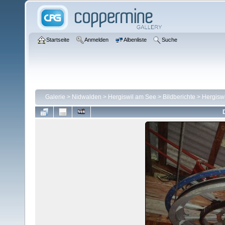
Startseite
Anmelden
Albenliste
Suche
Galerie
>
Nidwalden
>
Hergiswil am See
>
Bildberichte
>
Hergiswi