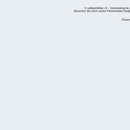
© seilbahnbilder.ch - Verwendung der
Besuchen Sie auch unsere Partnerseiten
berg
Power