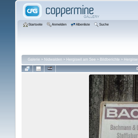
Startseite
Anmelden
Albenliste
Suche
Galerie
>
Nidwalden
>
Hergiswil am See
>
Bildberichte
>
Hergiswi