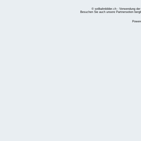
© seilbahnbilder.ch - Verwendung der
Besuchen Sie auch unsere Partnerseiten
berg
Power