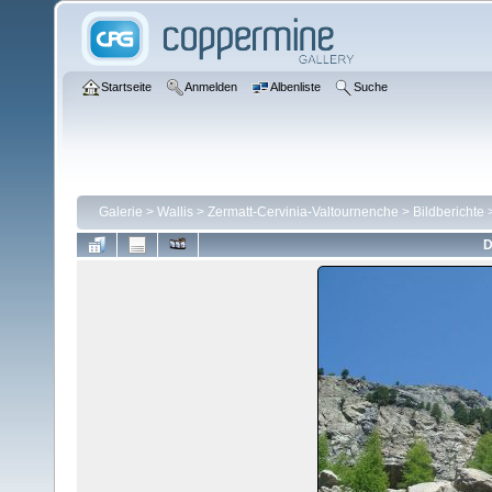
Startseite
Anmelden
Albenliste
Suche
Galerie
>
Wallis
>
Zermatt-Cervinia-Valtournenche
>
Bildberichte
D