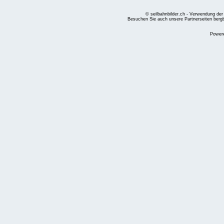
© seilbahnbilder.ch - Verwendung der
Besuchen Sie auch unsere Partnerseiten
berg
Power