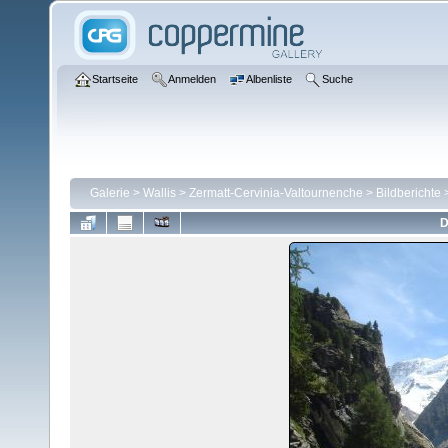
Startseite
Anmelden
Albenliste
Suche
Galerie
>
Wallis
>
Zermatt-Cervinia-Valtournenche
>
Bildberichte
D