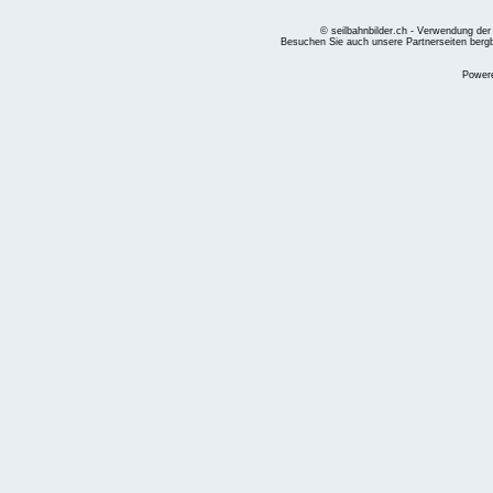
© seilbahnbilder.ch - Verwendung der
Besuchen Sie auch unsere Partnerseiten
berg
Power